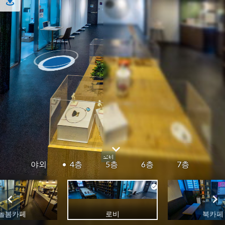
야외
4층
5층
6층
7층
놀봄카페
로비
북카페